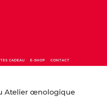
TES CADEAU
E-SHOP
CONTACT
u Atelier œnologique