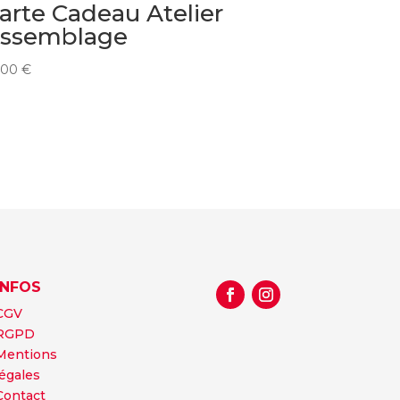
arte Cadeau Atelier
ssemblage
,00
€
INFOS
CGV
RGPD
Mentions
légales
Contact