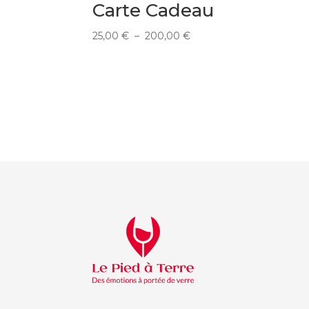
Carte Cadeau
Plage
25,00
€
–
200,00
€
de
prix :
25,00 €
à
200,00 €