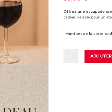
Offrez une escapade œn
cadeau valable pour un ate
Montant de la carte-ca
quantité
AJOUTER
de
Carte
Cadeau
Atelier
œnologique