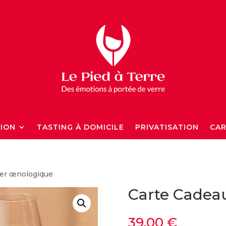
TION
TASTING À DOMICILE
PRIVATISATION
CAR
ier œnologique
Carte Cadea
39,00
€