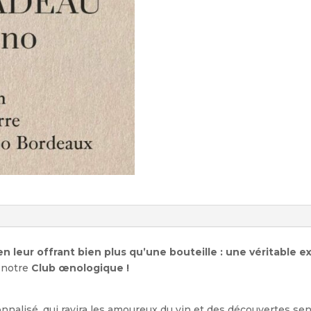
 en leur offrant bien plus qu’une bouteille : une véritabl
e notre
Club œnologique !
nnalisé, qui ravira les amoureux du vin et des découvertes sen