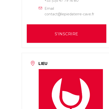
+33 (0)5 47 79 16 80
Email
contact@lepiedaterre-cave.fr
S'INSCRIRE
LIEU