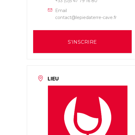
+33 (0)5 47 79 16 80
Email
contact@lepiedaterre-cave.fr
S'INSCRIRE
LIEU