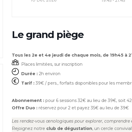
10 Déc 2026
19:45 - 21:45
Le grand piège
Tous les 2e et 4e jeudi de chaque mois, de 19h45 à 21
Places limitées, sur inscription
Durée :
2h environ
Tarif :
39€ / pers., forfaits disponibles pour les membr
Abonnement :
pour 6 sessions 32€ au lieu de 39€, soit 
Offre Duo :
réservez pour 2 et payez 35€ au lieu de 39€
Les rendez-vous œnologiques pour explorer, comprendre e
Rejoignez notre
club de dégustation
, un cercle convivi