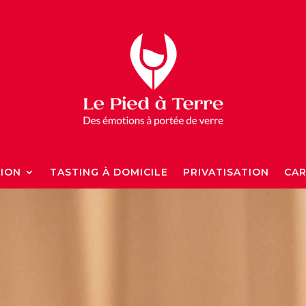
TION
TASTING À DOMICILE
PRIVATISATION
CAR