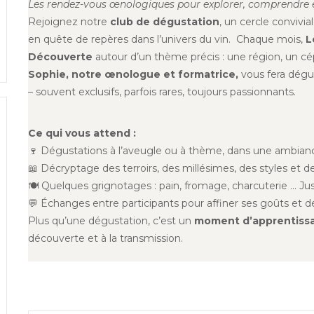
Les rendez-vous œnologiques pour explorer, comprendre e
Rejoignez notre
club de dégustation
, un cercle convivi
en quête de repères dans l’univers du vin. Chaque mois,
L
Découverte
autour d’un thème précis : une région, un cé
Sophie, notre œnologue et formatrice,
vous fera dégu
– souvent exclusifs, parfois rares, toujours passionnants.
Ce qui vous attend :
🍷 Dégustations à l’aveugle ou à thème, dans une ambia
📖 Décryptage des terroirs, des millésimes, des styles et 
🍽️ Quelques grignotages : pain, fromage, charcuterie … Ju
💬 Échanges entre participants pour affiner ses goûts et d
Plus qu’une dégustation, c’est un
moment d’apprentissa
découverte et à la transmission.