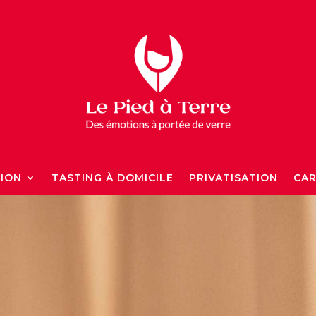
TION
TASTING À DOMICILE
PRIVATISATION
CAR